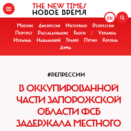
THE NEW TIMES
НОВОЕ ВРЕМЯ
EN
Мнение
Дискуссия
Интервью
Репрессии
Портрет
Расследование
Блоги
/
Украина
Израиль
Навальный
Трамп
Путин
Кремль
Дума
#РЕПРЕССИИ
В ОККУПИРОВАННОЙ
ЧАСТИ ЗАПОРОЖСКОЙ
ОБЛАСТИ ФСБ
ЗАДЕРЖАЛА МЕСТНОГО