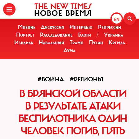
THE NEW TIMES
НОВОЕ ВРЕМЯ
EN
Мнение
Дискуссия
Интервью
Репрессии
Портрет
Расследование
Блоги
/
Украина
Израиль
Навальный
Трамп
Путин
Кремль
Дума
#ВОЙНА
#РЕГИОНЫ
В БРЯНСКОЙ ОБЛАСТИ
В РЕЗУЛЬТАТЕ АТАКИ
БЕСПИЛОТНИКА ОДИН
ЧЕЛОВЕК ПОГИБ, ПЯТЬ