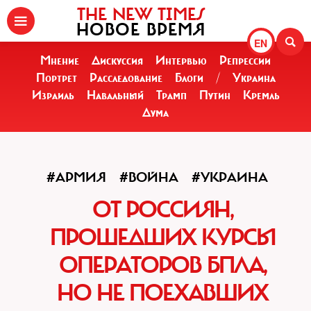
THE NEW TIMES
НОВОЕ ВРЕМЯ
EN
Мнение
Дискуссия
Интервью
Репрессии
Портрет
Расследование
Блоги
/
Украина
Израиль
Навальный
Трамп
Путин
Кремль
Дума
#АРМИЯ
#ВОЙНА
#УКРАИНА
ОТ РОССИЯН,
ПРОШЕДШИХ КУРСЫ
ОПЕРАТОРОВ БПЛА,
НО НЕ ПОЕХАВШИХ