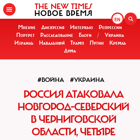
THE NEW TIMES
НОВОЕ ВРЕМЯ
EN
Мнение
Дискуссия
Интервью
Репрессии
Портрет
Расследование
Блоги
/
Украина
Израиль
Навальный
Трамп
Путин
Кремль
Дума
#ВОЙНА
#УКРАИНА
РОССИЯ АТАКОВАЛА
НОВГОРОД-СЕВЕРСКИЙ
В ЧЕРНИГОВСКОЙ
ОБЛАСТИ, ЧЕТЫРЕ