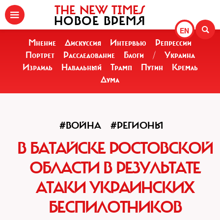
THE NEW TIMES
НОВОЕ ВРЕМЯ
EN
Мнение
Дискуссия
Интервью
Репрессии
Портрет
Расследование
Блоги
/
Украина
Израиль
Навальный
Трамп
Путин
Кремль
Дума
#ВОЙНА
#РЕГИОНЫ
В БАТАЙСКЕ РОСТОВСКОЙ
ОБЛАСТИ В РЕЗУЛЬТАТЕ
АТАКИ УКРАИНСКИХ
БЕСПИЛОТНИКОВ