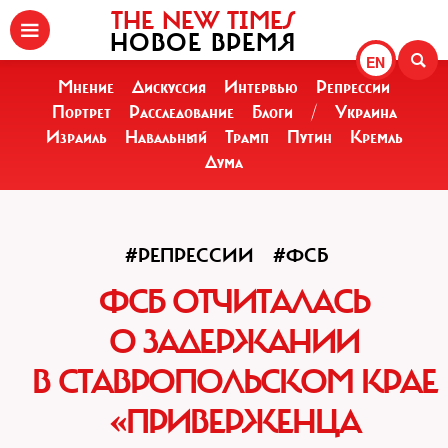
THE NEW TIMES
НОВОЕ ВРЕМЯ
EN
Мнение
Дискуссия
Интервью
Репрессии
Портрет
Расследование
Блоги
/
Украина
Израиль
Навальный
Трамп
Путин
Кремль
Дума
#РЕПРЕССИИ
#ФСБ
ФСБ ОТЧИТАЛАСЬ
О ЗАДЕРЖАНИИ
В СТАВРОПОЛЬСКОМ КРАЕ
«ПРИВЕРЖЕНЦА