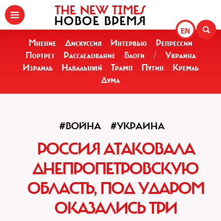
THE NEW TIMES
НОВОЕ ВРЕМЯ
EN
Мнение
Дискуссия
Интервью
Репрессии
Портрет
Расследование
Блоги
/
Украина
Израиль
Навальный
Трамп
Путин
Кремль
Дума
#ВОЙНА
#УКРАИНА
РОССИЯ АТАКОВАЛА
ДНЕПРОПЕТРОВСКУЮ
ОБЛАСТЬ, ПОД УДАРОМ
ОКАЗАЛИСЬ ТРИ