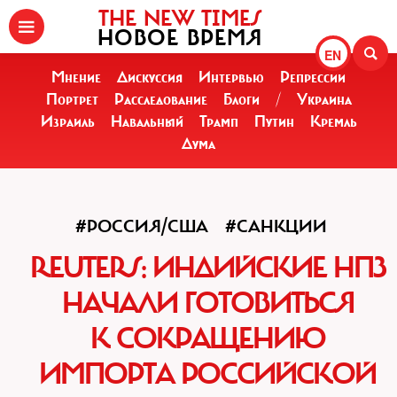
THE NEW TIMES
НОВОЕ ВРЕМЯ
EN
Мнение
Дискуссия
Интервью
Репрессии
Портрет
Расследование
Блоги
/
Украина
Израиль
Навальный
Трамп
Путин
Кремль
Дума
#РОССИЯ/США
#САНКЦИИ
REUTERS: ИНДИЙСКИЕ НПЗ
НАЧАЛИ ГОТОВИТЬСЯ
К СОКРАЩЕНИЮ
ИМПОРТА РОССИЙСКОЙ