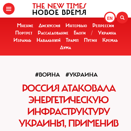
THE NEW TIMES
НОВОЕ ВРЕМЯ
EN
Мнение
Дискуссия
Интервью
Репрессии
Портрет
Расследование
Блоги
/
Украина
Израиль
Навальный
Трамп
Путин
Кремль
Дума
#ВОЙНА
#УКРАИНА
РОССИЯ АТАКОВАЛА
ЭНЕРГЕТИЧЕСКУЮ
ИНФРАСТРУКТУРУ
УКРАИНЫ, ПРИМЕНИВ