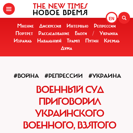
THE NEW TIMES
НОВОЕ ВРЕМЯ
EN
Мнение
Дискуссия
Интервью
Репрессии
Портрет
Расследование
Блоги
/
Украина
Израиль
Навальный
Трамп
Путин
Кремль
Дума
#ВОЙНА
#РЕПРЕССИИ
#УКРАИНА
ВОЕННЫЙ СУД
ПРИГОВОРИЛ
УКРАИНСКОГО
ВОЕННОГО, ВЗЯТОГО