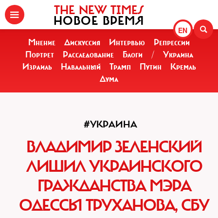
THE NEW TIMES
НОВОЕ ВРЕМЯ
EN
Мнение
Дискуссия
Интервью
Репрессии
Портрет
Расследование
Блоги
/
Украина
Израиль
Навальный
Трамп
Путин
Кремль
Дума
#УКРАИНА
ВЛАДИМИР ЗЕЛЕНСКИЙ
ЛИШИЛ УКРАИНСКОГО
ГРАЖДАНСТВА МЭРА
ОДЕССЫ ТРУХАНОВА, СБУ