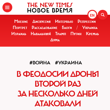
THE NEW TIMES
НОВОЕ ВРЕМЯ
EN
Мнение
Дискуссия
Интервью
Репрессии
Портрет
Расследование
Блоги
/
Украина
Израиль
Навальный
Трамп
Путин
Кремль
Дума
#ВОЙНА
#УКРАИНА
В ФЕОДОСИИ ДРОНЫ
ВТОРОЙ РАЗ
ЗА НЕСКОЛЬКО ДНЕЙ
АТАКОВАЛИ