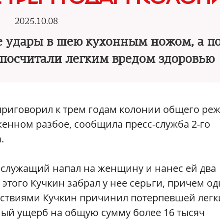
2025.10.08
не удары в шею кухонным ножом, а п
то посчитали легким вредом здоровью
риговорил к трем годам колонии общего ре
женном разбое, сообщила пресс-служба 2-го
.
ослужащий напал на женщину и нанес ей два
этого Кучкин забрал у нее серьги, причем од
ействиями Кучкин причинил потерпевшей лег
ный ущерб на общую сумму более 16 тысяч