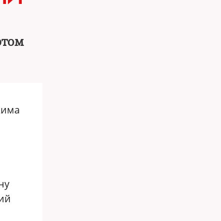
отом
жима
ну
кий