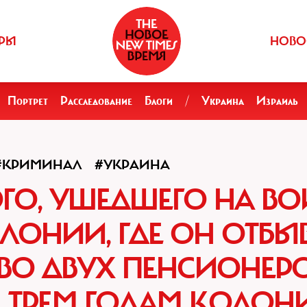
РЫ
НОВО
Портрет
Расследование
Блоги
/
Украина
Израиль
#КРИМИНАЛ
#УКРАИНА
ГО, УШЕДШЕГО НА В
ОЛОНИИ, ГДЕ ОН ОТБЫ
ВО ДВУХ ПЕНСИОНЕРО
 ТРЕМ ГОДАМ КОЛОН