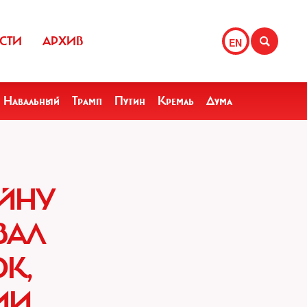
СТИ
АРХИВ
EN
Навальный
Трамп
Путин
Кремль
Дума
ОЙНУ
ВАЛ
К,
ИИ