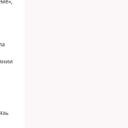
еме»,
ла
аянии
язь