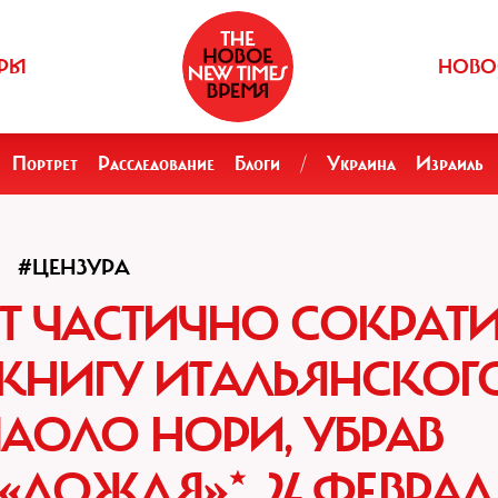
РЫ
НОВО
Портрет
Расследование
Блоги
/
Украина
Израиль
#ЦЕНЗУРА
СТ ЧАСТИЧНО СОКРАТ
КНИГУ ИТАЛЬЯНСКОГ
АОЛО НОРИ, УБРАВ
ДОЖДЯ»*, 24 ФЕВРАЛ