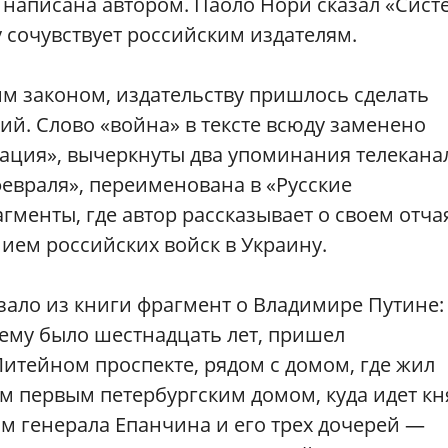
м написана автором. Паоло Нори сказал «Сист
у сочувствует российским издателям.
м законом, издательству пришлось сделать
ий. Слово «война» в тексте всюду заменено
ация», вычеркнуты два упоминания телекана
февраля», переименована в «Русские
агменты, где автор рассказывает о своем отч
ием российских войск в Украину.
зало из книги фрагмент о Владимире Путине:
 ему было шестнадцать лет, пришел
Литейном проспекте, рядом с домом, где жил
ем первым петербургским домом, куда идет кн
м генерала Епанчина и его трех дочерей —