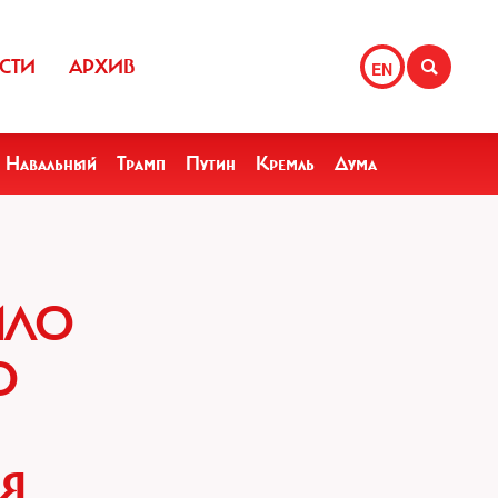
СТИ
АРХИВ
EN
Навальный
Трамп
Путин
Кремль
Дума
ИЛО
О
Я