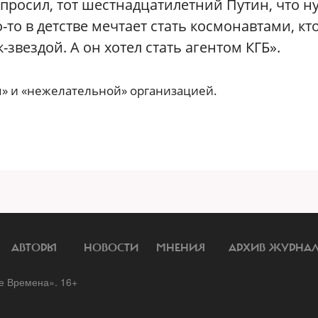
спросил, тот шестнадцатилетний Путин, что н
о-то в детстве мечтает стать космонавтами, кт
-звездой. А он хотел стать агентом КГБ».
» и «нежелательной» организацией.
АВТОРЫ
НОВОСТИ
МНЕНИЯ
АРХИВ ЖУРНА
 Времена». 16+