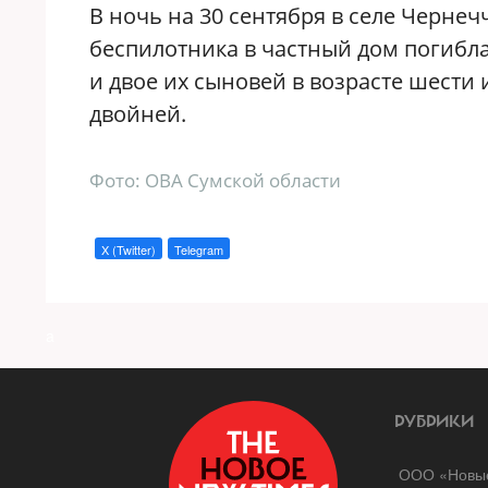
В ночь на 30 сентября в селе Черне
беспилотника в частный дом погибл
и двое их сыновей в возрасте шести
двойней.
Фото: ОВА Сумской области
X (Twitter)
Telegram
a
РУБРИКИ
ООО «Новые