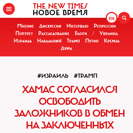
THE NEW TIMES
НОВОЕ ВРЕМЯ
EN
Мнение
Дискуссия
Интервью
Репрессии
Портрет
Расследование
Блоги
/
Украина
Израиль
Навальный
Трамп
Путин
Кремль
Дума
#ИЗРАИЛЬ
#ТРАМП
ХАМАС СОГЛАСИЛСЯ
ОСВОБОДИТЬ
ЗАЛОЖНИКОВ В ОБМЕН
НА ЗАКЛЮЧЕННЫХ