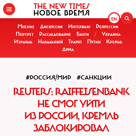
THE NEW TIMES
НОВОЕ ВРЕМЯ
EN
Мнение
Дискуссия
Интервью
Репрессии
Портрет
Расследование
Блоги
/
Украина
Израиль
Навальный
Трамп
Путин
Кремль
Дума
#РОССИЯ/МИР
#САНКЦИИ
REUTERS: RAIFFEISENBANK
НЕ СМОГ УЙТИ
ИЗ РОССИИ, КРЕМЛЬ
ЗАБЛОКИРОВАЛ