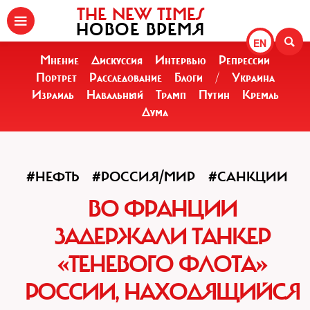
THE NEW TIMES
НОВОЕ ВРЕМЯ
EN
Мнение
Дискуссия
Интервью
Репрессии
Портрет
Расследование
Блоги
/
Украина
Израиль
Навальный
Трамп
Путин
Кремль
Дума
#НЕФТЬ
#РОССИЯ/МИР
#САНКЦИИ
ВО ФРАНЦИИ
ЗАДЕРЖАЛИ ТАНКЕР
«ТЕНЕВОГО ФЛОТА»
РОССИИ, НАХОДЯЩИЙСЯ