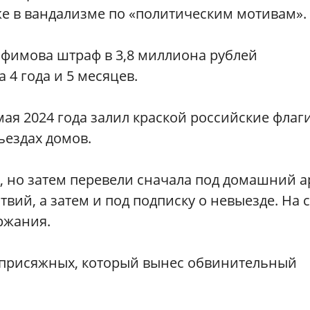
кже в вандализме по «политическим мотивам».
офимова штраф в 3,8 миллиона рублей
 4 года и 5 месяцев.
мая 2024 года залил краской российские флаг
ъездах домов.
 но затем перевели сначала под домашний а
вий, а затем и под подписку о невыезде. На 
ржания.
 присяжных, который вынес обвинительный