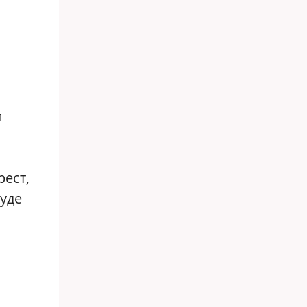
и
рест,
суде