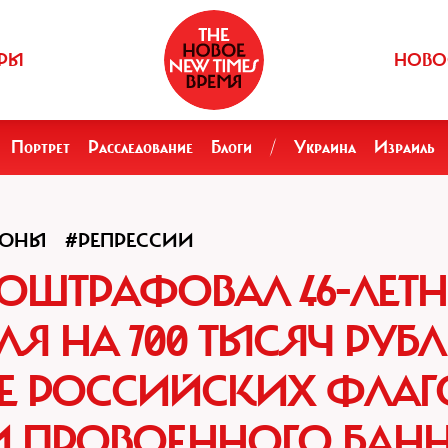
РЫ
НОВО
Портрет
Расследование
Блоги
/
Украина
Израиль
ИОНЫ
#РЕПРЕССИИ
Д ОШТРАФОВАЛ 46-ЛЕТН
Я НА 700 ТЫСЯЧ РУБ
Е РОССИЙСКИХ ФЛАГ
И ПРОВОЕННОГО БАН