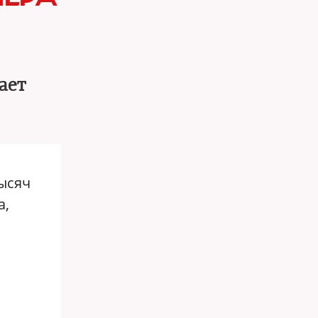
ает
тысяч
а,