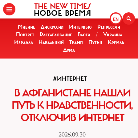
THE NEW TIMES
НОВОЕ ВРЕМЯ
EN
Мнение
Дискуссия
Интервью
Репрессии
Портрет
Расследование
Блоги
/
Украина
Израиль
Навальный
Трамп
Путин
Кремль
Дума
#ИНТЕРНЕТ
В АФГАНИСТАНЕ НАШЛИ
ПУТЬ К НРАВСТВЕННОСТИ,
ОТКЛЮЧИВ ИНТЕРНЕТ
2025.09.30