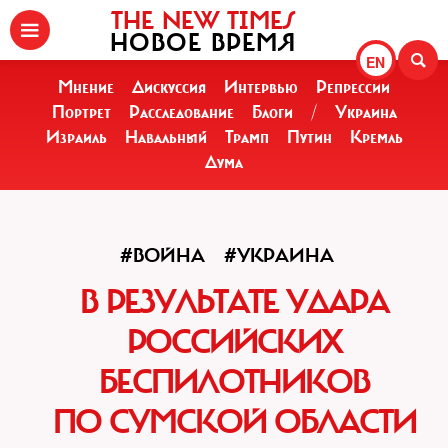
THE NEW TIMES
НОВОЕ ВРЕМЯ
EN
Мнение
Дискуссия
Интервью
Репрессии
Портрет
Расследование
Блоги
/
Украина
Израиль
Навальный
Трамп
Путин
Кремль
Дума
#ВОЙНА
#УКРАИНА
В РЕЗУЛЬТАТЕ УДАРА
РОССИЙСКИХ
БЕСПИЛОТНИКОВ
ПО СУМСКОЙ ОБЛАСТИ