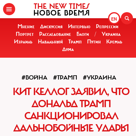
THE NEW TIMES
НОВОЕ ВРЕМЯ
EN
Мнение
Дискуссия
Интервью
Репрессии
Портрет
Расследование
Блоги
/
Украина
Израиль
Навальный
Трамп
Путин
Кремль
Дума
#ВОЙНА
#ТРАМП
#УКРАИНА
КИТ КЕЛЛОГ ЗАЯВИЛ, ЧТО
ДОНАЛЬД ТРАМП
САНКЦИОНИРОВАЛ
ДАЛЬНОБОЙНЫЕ УДАРЫ