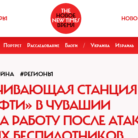
РЫ
НОВО
Портрет
Расследование
Блоги
/
Украина
Израиль
ОЙНА
#РЕГИОНЫ
АЧИВАЮЩАЯ СТАНЦИЯ
ФТИ» В ЧУВАШИИ
 РАБОТУ ПОСЛЕ АТА
Х БЕСПИЛОТНИКОВ