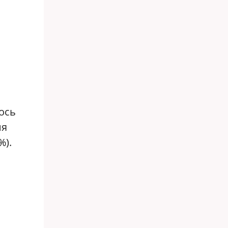
ось
ия
%).