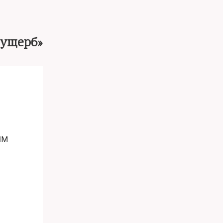
 ущерб»
ым