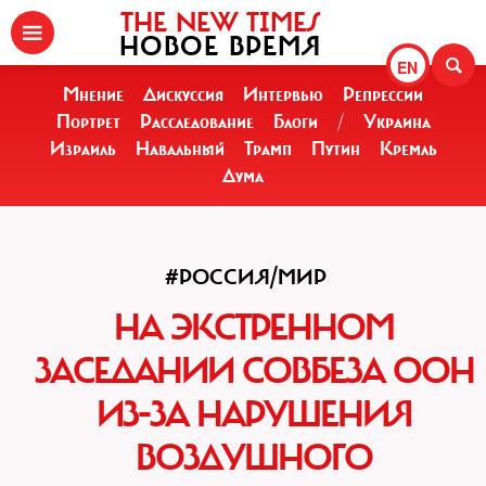
THE NEW TIMES
НОВОЕ ВРЕМЯ
EN
Мнение
Дискуссия
Интервью
Репрессии
Портрет
Расследование
Блоги
/
Украина
Израиль
Навальный
Трамп
Путин
Кремль
Дума
#РОССИЯ/МИР
НА ЭКСТРЕННОМ
ЗАСЕДАНИИ СОВБЕЗА ООН
ИЗ-ЗА НАРУШЕНИЯ
ВОЗДУШНОГО