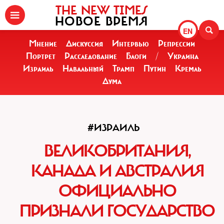
THE NEW TIMES
НОВОЕ ВРЕМЯ
EN
Мнение
Дискуссия
Интервью
Репрессии
Портрет
Расследование
Блоги
/
Украина
Израиль
Навальный
Трамп
Путин
Кремль
Дума
#ИЗРАИЛЬ
ВЕЛИКОБРИТАНИЯ,
КАНАДА И АВСТРАЛИЯ
ОФИЦИАЛЬНО
ПРИЗНАЛИ ГОСУДАРСТВО