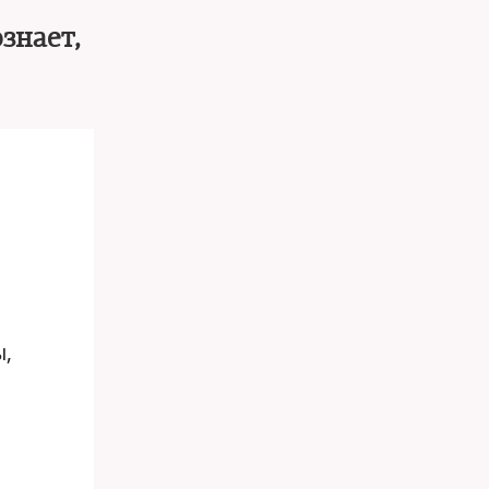
знает,
ы,