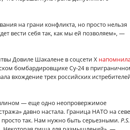
вания на грани конфликта, но просто нельзя
дет вести себя так, как мы ей позволяем», —
твы Довиле Шакалене в соцсети X
напомнил
ийском бомбардировщике Су-24 в пригранично
ала вхождение трех российских истребителе
Таллином — еще одно неопровержимое
 стража» давно настала. Граница НАТО на сев
 просто так. Нам нужно быть серьезными.
P.S.
д. Некоторая пища для размышлений», —