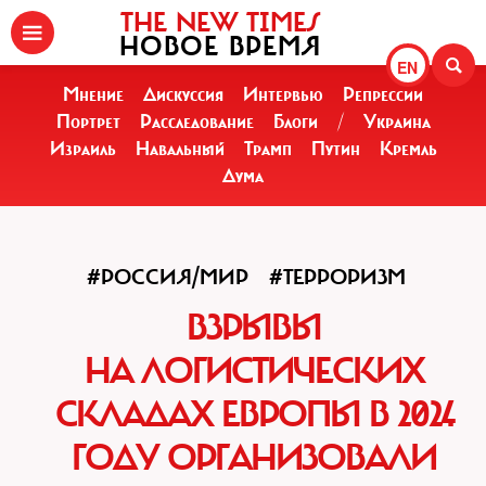
THE NEW TIMES
НОВОЕ ВРЕМЯ
EN
Мнение
Дискуссия
Интервью
Репрессии
Портрет
Расследование
Блоги
/
Украина
Израиль
Навальный
Трамп
Путин
Кремль
Дума
#РОССИЯ/МИР
#ТЕРРОРИЗМ
ВЗРЫВЫ
НА ЛОГИСТИЧЕСКИХ
СКЛАДАХ ЕВРОПЫ В 2024
ГОДУ ОРГАНИЗОВАЛИ