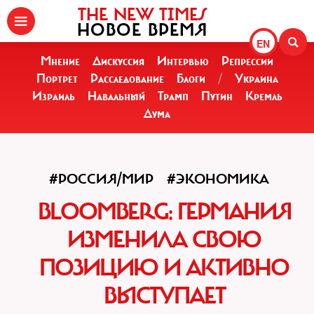
THE NEW TIMES
НОВОЕ ВРЕМЯ
EN
Мнение
Дискуссия
Интервью
Репрессии
Портрет
Расследование
Блоги
/
Украина
Израиль
Навальный
Трамп
Путин
Кремль
Дума
#РОССИЯ/МИР
#ЭКОНОМИКА
BLOOMBERG: ГЕРМАНИЯ
ИЗМЕНИЛА СВОЮ
ПОЗИЦИЮ И АКТИВНО
ВЫСТУПАЕТ