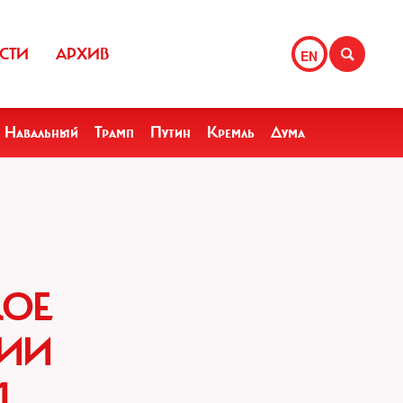
СТИ
АРХИВ
EN
Навальный
Трамп
Путин
Кремль
Дума
КОЕ
СИИ
Ы