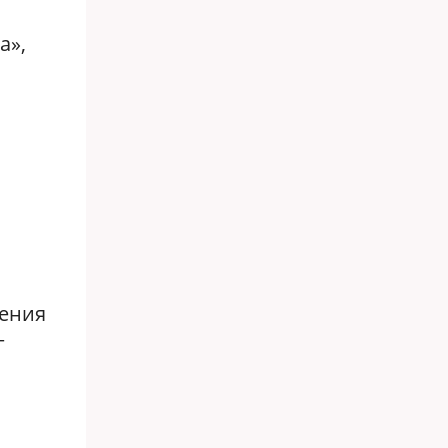
а»,
дения
г
.