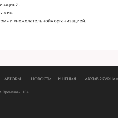
изацией.
тами».
том» и «нежелательной» организацией.
АВТОРЫ
НОВОСТИ
МНЕНИЯ
АРХИВ ЖУРНА
 Времена». 16+