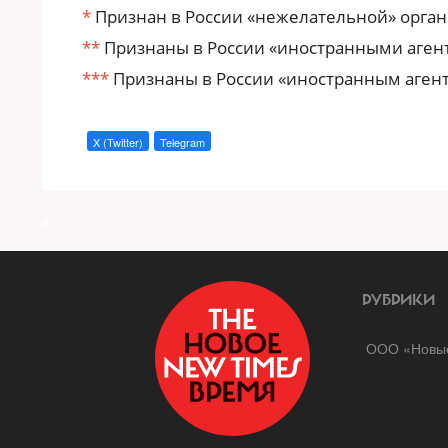
*
Признан в России «нежелательной» орган
**
Признаны в России «иностранными аген
***
Признаны в России «иностранным аген
X (Twitter)
Telegram
a
РУБРИКИ
ООО «Новые