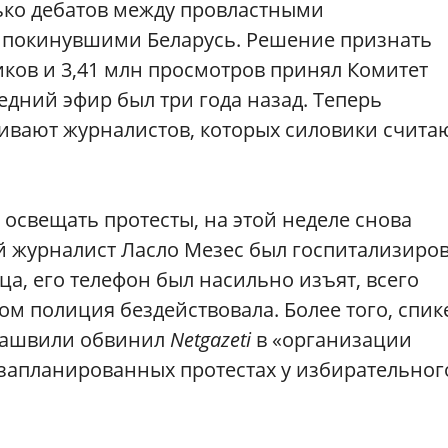
лько дебатов между провластными
 покинувшими Беларусь. Решение признать
ков и 3,41 млн просмотров принял Комитет
едний эфир был три года назад. Теперь
живают журналистов, которых силовики счита
освещать протесты, на этой неделе снова
й журналист Ласло Мезес был госпитализиро
а, его телефон был насильно изъят, всего
ом полиция бездействовала. Более того, спик
уашвили обвинил
Netgazeti
в «организации
 запланированных протестах у избирательног