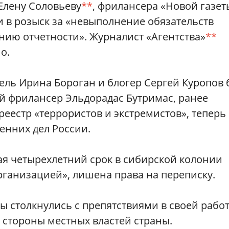
Елену Соловьеву
**
, фрилансера «Новой газет
и в розыск за «невыполнение обязательств
нию отчетности». Журналист «Агентства»
**
о.
ель Ирина Бороган и блогер Сергей Куропов
й фрилансер Эльдорадас Бутримас, ранее
еестр «террористов и экстремистов», теперь
енних дел России.
я четырехлетний срок в сибирской колонии
рганизацией», лишена права на переписку.
ы столкнулись с препятствиями в своей рабо
о стороны местных властей страны.