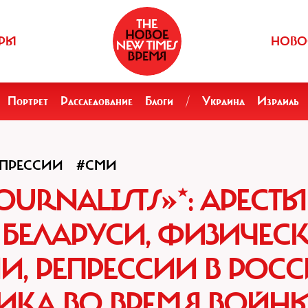
РЫ
НОВО
Портрет
Расследование
Блоги
/
Украина
Израиль
ЕПРЕССИИ
#СМИ
JOURNALISTS»*: АРЕСТЫ
БЕЛАРУСИ, ФИЗИЧЕС
ИИ, РЕПРЕССИИ В РОС
ИКА ВО ВРЕМЯ ВОЙН