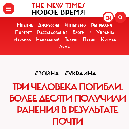
THE NEW TIMES
НОВОЕ ВРЕМЯ
EN
Мнение
Дискуссия
Интервью
Репрессии
Портрет
Расследование
Блоги
/
Украина
Израиль
Навальный
Трамп
Путин
Кремль
Дума
#ВОЙНА
#УКРАИНА
ТРИ ЧЕЛОВЕКА ПОГИБЛИ,
БОЛЕЕ ДЕСЯТИ ПОЛУЧИЛИ
РАНЕНИЯ В РЕЗУЛЬТАТЕ
ПОЧТИ