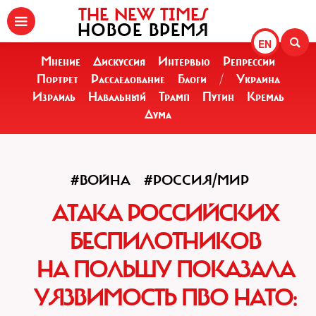
THE NEW TIMES
НОВОЕ ВРЕМЯ
EN
Мнение
Дискуссия
Интервью
Репрессии
Портрет
Расследование
Блоги
/
Украина
Израиль
Навальный
Трамп
Путин
Кремль
Дума
#ВОЙНА
#РОССИЯ/МИР
АТАКА РОССИЙСКИХ
БЕСПИЛОТНИКОВ
НА ПОЛЬШУ ПОКАЗАЛА
УЯЗВИМОСТЬ ПВО НАТО: