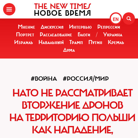
THE NEW TIMES
НОВОЕ ВРЕМЯ
EN
Мнение
Дискуссия
Интервью
Репрессии
Портрет
Расследование
Блоги
/
Украина
Израиль
Навальный
Трамп
Путин
Кремль
Дума
#ВОЙНА
#РОССИЯ/МИР
НАТО НЕ РАССМАТРИВАЕТ
ВТОРЖЕНИЕ ДРОНОВ
НА ТЕРРИТОРИЮ ПОЛЬШИ
КАК НАПАДЕНИЕ,