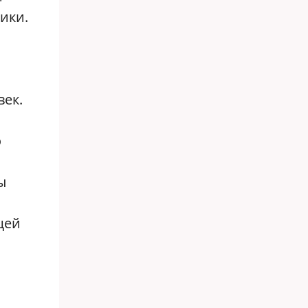
ики.
ек.
о
ы
щей