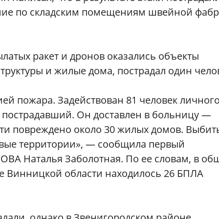
дание по складским помещениям швейной фабр
латых ракет и дронов оказались объекты
уктуры и жилые дома, пострадал один челов
ей пожара. Задействован 81 человек личног
 1 пострадавший. Он доставлен в больницу —
сти повреждено около 30 жилых домов. Выбит
овые территории», — сообщила первый
ОВА Наталья Заболотная. По ее словам, в об
е Винницкой области находилось 26 БПЛА
адали, однако в Звенигородском районе