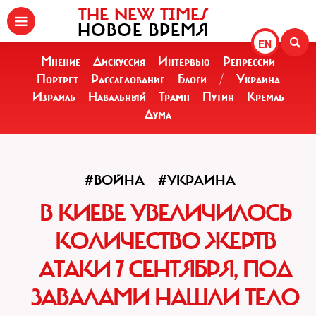
THE NEW TIMES
НОВОЕ ВРЕМЯ
EN
Мнение
Дискуссия
Интервью
Репрессии
Портрет
Расследование
Блоги
/
Украина
Израиль
Навальный
Трамп
Путин
Кремль
Дума
#ВОЙНА
#УКРАИНА
В КИЕВЕ УВЕЛИЧИЛОСЬ
КОЛИЧЕСТВО ЖЕРТВ
АТАКИ 7 СЕНТЯБРЯ, ПОД
ЗАВАЛАМИ НАШЛИ ТЕЛО