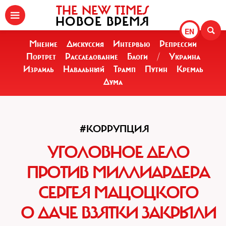
THE NEW TIMES
НОВОЕ ВРЕМЯ
EN
Мнение
Дискуссия
Интервью
Репрессии
Портрет
Расследование
Блоги
/
Украина
Израиль
Навальный
Трамп
Путин
Кремль
Дума
#КОРРУПЦИЯ
УГОЛОВНОЕ ДЕЛО
ПРОТИВ МИЛЛИАРДЕРА
СЕРГЕЯ МАЦОЦКОГО
О ДАЧЕ ВЗЯТКИ ЗАКРЫЛИ