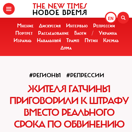
THE NEW TIMES
НОВОЕ ВРЕМЯ
EN
Мнение
Дискуссия
Интервью
Репрессии
Портрет
Расследование
Блоги
/
Украина
Израиль
Навальный
Трамп
Путин
Кремль
Дума
#РЕГИОНЫ
#РЕПРЕССИИ
ЖИТЕЛЯ ГАТЧИНЫ
ПРИГОВОРИЛИ К ШТРАФУ
ВМЕСТО РЕАЛЬНОГО
СРОКА ПО ОБВИНЕНИЮ