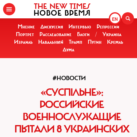
THE NEW TIMES
НОВОЕ ВРЕМЯ
EN
Мнение
Дискуссия
Интервью
Репрессии
Портрет
Расследование
Блоги
/
Украина
Израиль
Навальный
Трамп
Путин
Кремль
Дума
#НОВОСТИ
«СУСПІЛЬНЕ»:
РОССИЙСКИЕ
ВОЕННОСЛУЖАЩИЕ
ПЫТАЛИ 8 УКРАИНСКИХ