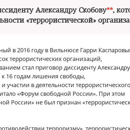
иссиденту Александру Скобову
**
, ко
льности «террористической» организ
ный в 2016 году в Вильнюсе Гарри Каспаров
исок террористических организаций,
ванием стал приговор диссиденту Александру
 к 16 годам лишения свободы,
и участии в деятельности террористическог
читало «Форум свободной России». При этом
ной России» не был признан «террористичес
ротиводействии терроризму», террористичес