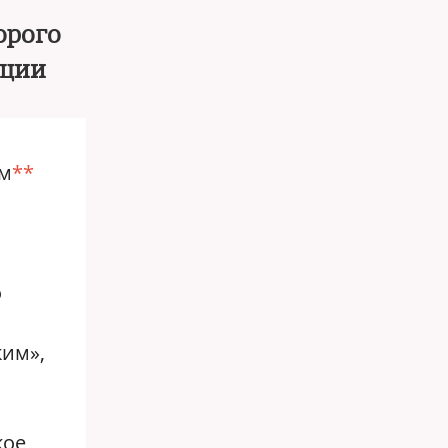
торого
ации
ым
**
о
ким»,
кое