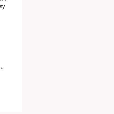
лу
».