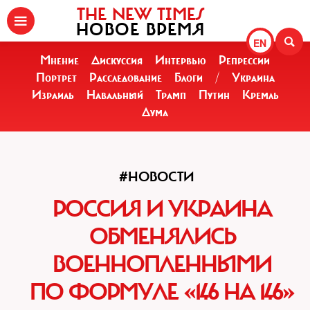
THE NEW TIMES
НОВОЕ ВРЕМЯ
EN
Мнение
Дискуссия
Интервью
Репрессии
Портрет
Расследование
Блоги
/
Украина
Израиль
Навальный
Трамп
Путин
Кремль
Дума
#НОВОСТИ
РОССИЯ И УКРАИНА
ОБМЕНЯЛИСЬ
ВОЕННОПЛЕННЫМИ
ПО ФОРМУЛЕ «146 НА 146»