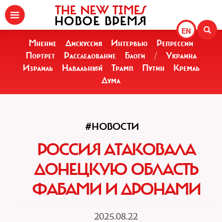
THE NEW TIMES
НОВОЕ ВРЕМЯ
EN
Мнение
Дискуссия
Интервью
Репрессии
Портрет
Расследование
Блоги
/
Украина
Израиль
Навальный
Трамп
Путин
Кремль
Дума
#НОВОСТИ
РОССИЯ АТАКОВАЛА
ДОНЕЦКУЮ ОБЛАСТЬ
ФАБАМИ И ДРОНАМИ
2025.08.22