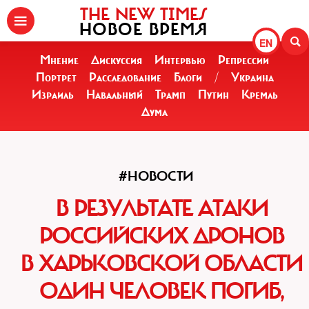
THE NEW TIMES
НОВОЕ ВРЕМЯ
EN
Мнение
Дискуссия
Интервью
Репрессии
Портрет
Расследование
Блоги
/
Украина
Израиль
Навальный
Трамп
Путин
Кремль
Дума
#НОВОСТИ
В РЕЗУЛЬТАТЕ АТАКИ
РОССИЙСКИХ ДРОНОВ
В ХАРЬКОВСКОЙ ОБЛАСТИ
ОДИН ЧЕЛОВЕК ПОГИБ,