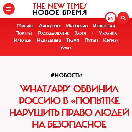
THE NEW TIMES
НОВОЕ ВРЕМЯ
EN
Мнение
Дискуссия
Интервью
Репрессии
Портрет
Расследование
Блоги
/
Украина
Израиль
Навальный
Трамп
Путин
Кремль
Дума
#НОВОСТИ
WHATSAPP* ОБВИНИЛ
РОССИЮ В «ПОПЫТКЕ
НАРУШИТЬ ПРАВО ЛЮДЕЙ
НА БЕЗОПАСНОЕ