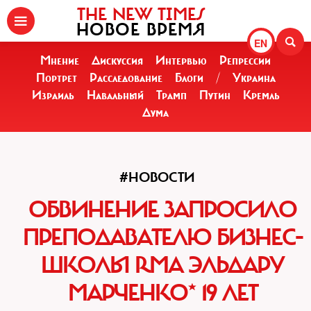
THE NEW TIMES
НОВОЕ ВРЕМЯ
EN
Мнение
Дискуссия
Интервью
Репрессии
Портрет
Расследование
Блоги
/
Украина
Израиль
Навальный
Трамп
Путин
Кремль
Дума
#НОВОСТИ
ОБВИНЕНИЕ ЗАПРОСИЛО
ПРЕПОДАВАТЕЛЮ БИЗНЕС-
ШКОЛЫ RMA ЭЛЬДАРУ
МАРЧЕНКО* 19 ЛЕТ