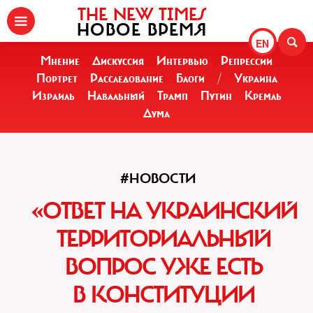
THE NEW TIMES
НОВОЕ ВРЕМЯ
EN
Мнение
Дискуссия
Интервью
Репрессии
Портрет
Расследование
Блоги
/
Украина
Израиль
Навальный
Трамп
Путин
Кремль
Дума
#НОВОСТИ
«ОТВЕТ НА УКРАИНСКИЙ
ТЕРРИТОРИАЛЬНЫЙ
ВОПРОС УЖЕ ЕСТЬ
В КОНСТИТУЦИИ