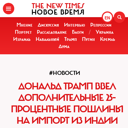
THE NEW TIMES
НОВОЕ ВРЕМЯ
EN
Мнение
Дискуссия
Интервью
Репрессии
Портрет
Расследование
Блоги
/
Украина
Израиль
Навальный
Трамп
Путин
Кремль
Дума
#НОВОСТИ
ДОНАЛЬД ТРАМП ВВЕЛ
ДОПОЛНИТЕЛЬНЫЕ 25-
ПРОЦЕНТНЫЕ ПОШЛИНЫ
НА ИМПОРТ ИЗ ИНДИИ