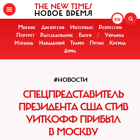
THE NEW TIMES
НОВОЕ ВРЕМЯ
EN
Мнение
Дискуссия
Интервью
Репрессии
Портрет
Расследование
Блоги
/
Украина
Израиль
Навальный
Трамп
Путин
Кремль
Дума
#НОВОСТИ
СПЕЦПРЕДСТАВИТЕЛЬ
ПРЕЗИДЕНТА США СТИВ
УИТКОФФ ПРИБЫЛ
В МОСКВУ