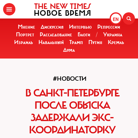
THE NEW TIMES
НОВОЕ ВРЕМЯ
EN
Мнение
Дискуссия
Интервью
Репрессии
Портрет
Расследование
Блоги
/
Украина
Израиль
Навальный
Трамп
Путин
Кремль
Дума
#НОВОСТИ
В САНКТ-ПЕТЕРБУРГЕ
ПОСЛЕ ОБЫСКА
ЗАДЕРЖАЛИ ЭКС-
КООРДИНАТОРКУ