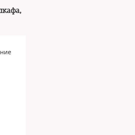
шкафа,
ение