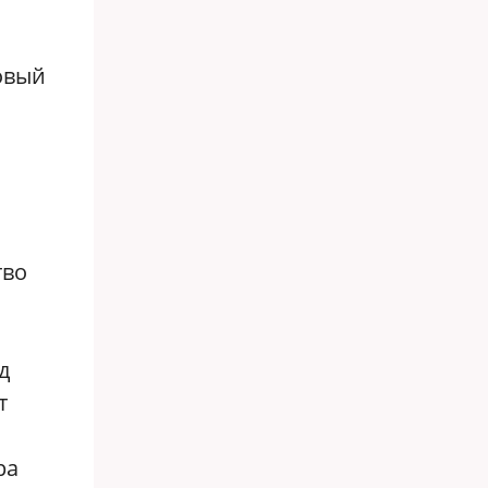
овый
тво
д
т
ра