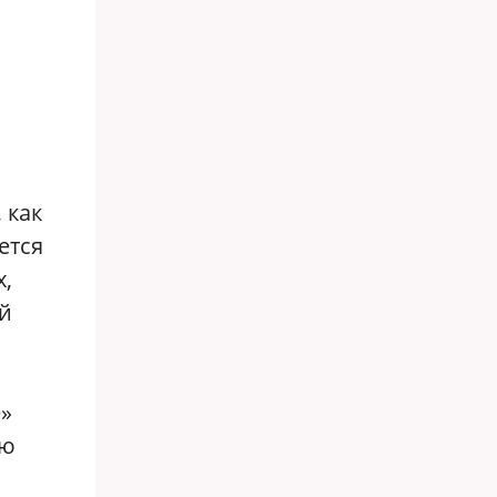
 как
ется
х,
ей
»
ею