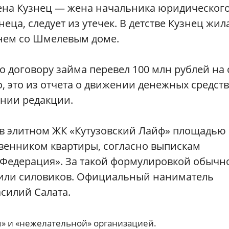
ена Кузнец — жена начальника юридическог
еца, следует из утечек. В детстве Кузнец жил
днем со Шмелевым доме.
о договору займа перевел 100 млн рублей на 
 это из отчета о движении денежных средств
ении редакции.
у в элитном ЖК «Кутузовский Лайф» площадью
твенником квартиры, согласно выпискам
я Федерация». За такой формулировкой обычн
или силовиков. Официальный наниматель
силий Салата.
» и «нежелательной» организацией.