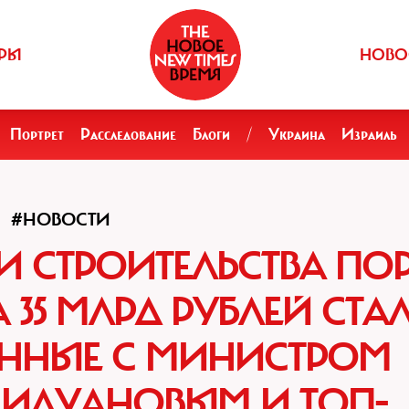
РЫ
НОВО
Портрет
Расследование
Блоги
/
Украина
Израиль
#НОВОСТИ
 СТРОИТЕЛЬСТВА ПО
 35 МЛРД РУБЛЕЙ СТА
АННЫЕ С МИНИСТРОМ
ИЛУАНОВЫМ И ТОП-