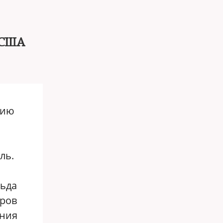
 США
нию
ль.
льда
оров
ания