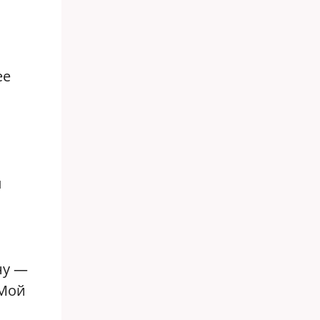
ее
л
ну —
 Мой