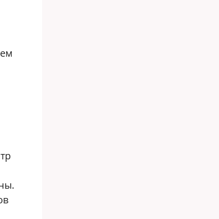
я
тем
тр
ны.
ов