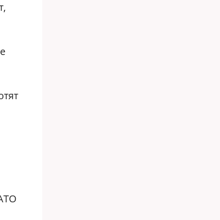
т,
ве
отят
НАТО